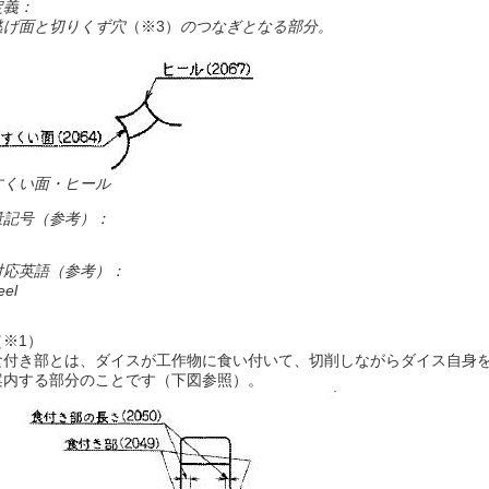
定義：
逃げ面と切りくず穴
（※3）
のつなぎとなる部分。
すくい面・ヒール
量記号（参考）：
対応英語（参考）：
eel
（※1）
食付き部とは、ダイスが工作物に食い付いて、切削しながらダイス自身
案内する部分のことです（下図参照）。