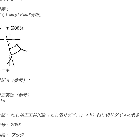
定義：
すくい面が平面の形状。
レーキ
量記号（参考）：
対応英語（参考）：
ake
分類： ねじ加工工具用語（ねじ切りダイス） > b）ねじ切りダイスの要
号： 2066
用語：
フック