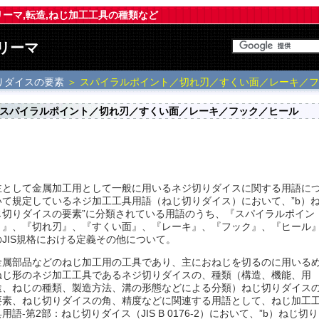
,リーマ,転造,ねじ加工工具の種類など
リーマ
りダイスの要素
＞ スパイラルポイント／切れ刃／すくい面／レーキ／
スパイラルポイント／切れ刃／すくい面／レーキ／フック／ヒール
主として金属加工用として一般に用いるネジ切りダイスに関する用語に
いて規定しているネジ加工工具用語（ねじ切りダイス）において、”b）
じ切りダイスの要素”に分類されている用語のうち、『スパイラルポイン
ト』、『切れ刃』、『すくい面』、『レーキ』、『フック』、『ヒール
のJIS規格における定義その他について。
金属部品などのねじ加工用の工具であり、主におねじを切るのに用いる
ねじ形のネジ加工工具であるネジ切りダイスの、種類（構造、機能、用
途、ねじの種類、製造方法、溝の形態などによる分類）ねじ切りダイス
要素、ねじ切りダイスの角、精度などに関連する用語として、ねじ加工
具用語-第2部：ねじ切りダイス（JIS B 0176-2）において、”b）ねじ切り