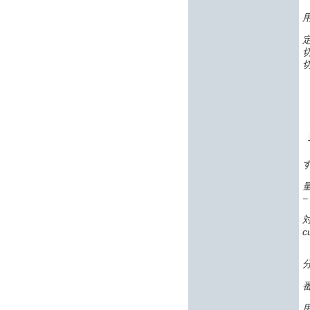
−
c
番