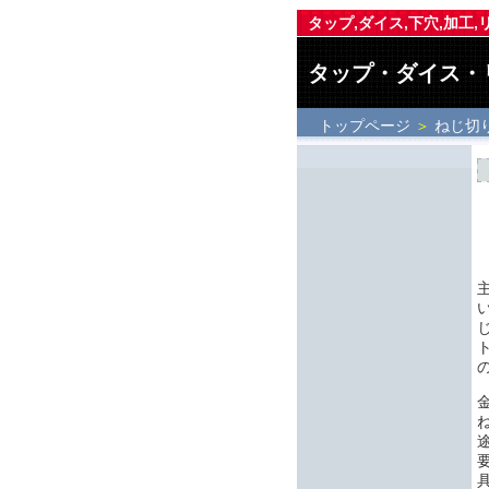
タップ,ダイス,下穴,加工
タップ・ダイス・
トップページ
＞
ねじ切