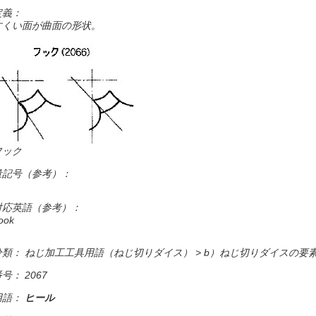
定義：
すくい面が曲面の形状。
フック
量記号（参考）：
対応英語（参考）：
ook
分類： ねじ加工工具用語（ねじ切りダイス） > b）ねじ切りダイスの要
号： 2067
用語：
ヒール