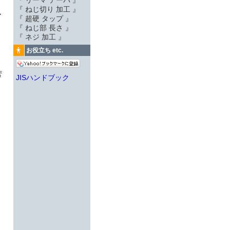
『 リーマ テーパ 』
『 ねじ切り 加工 』
レ
『 超硬 タップ 』
『 ねじ部 長さ 』
『 ネジ 加工 』
お役立ち etc.
素
JISハンドブック