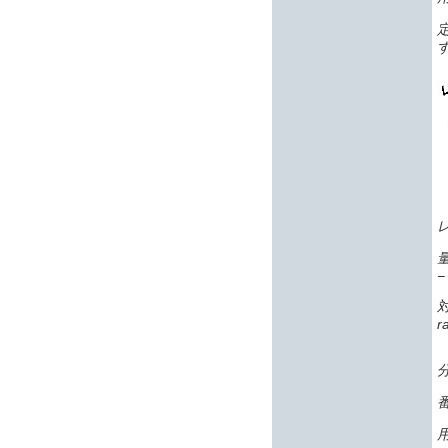
−
r
番