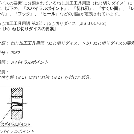
ダイスの要素”に分類されているねじ加工工具用語（ねじ切りダイス）に
は、以下の、『
スパイラルポイント
』、『
切れ刃
』、『
すくい面
』、『
ーキ
』、『
フック
』、『
ヒール
』などの用語が定義されています。
ねじ加工工具用語-第2部：ねじ切りダイス（JIS B 0176-2）
⇒【
b）ねじ切りダイスの要素
】
分類： ねじ加工工具用語（ねじ切りダイス） > b）ねじ切りダイスの要
号： 2062
用語：
スパイラルポイント
定義：
食付き部
（※1）
にねじれ溝
（※2）
を付けた部分。
スパイラルポイント