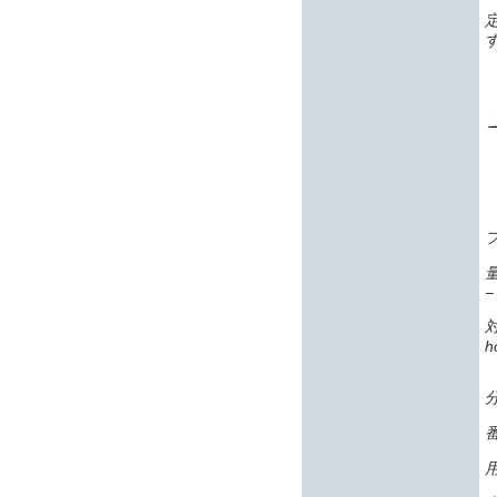
−
h
番