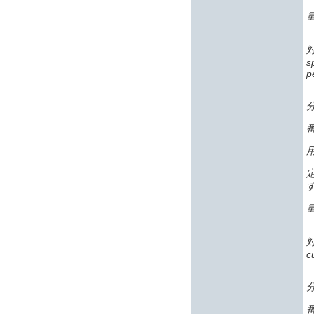
−
s
p
番
−
c
番