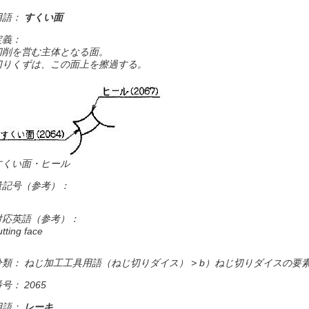
用語：
すくい面
定義：
切削を営む主体となる面。
切りくずは、この面上を擦過する。
すくい面・ヒール
量記号（参考）：
対応英語（参考）：
utting face
分類： ねじ加工工具用語（ねじ切りダイス） > b）ねじ切りダイスの要
号： 2065
用語：
レーキ