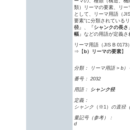
ーマの、種類（構造、機
類）リーマの要素、リー
として、リーマ用語（JIS 
要素”に分類されている
径
』、『
シャンクの長さ
幅
』などの用語が定義さ
リーマ用語（JIS B 0173
⇒【
b）リーマの要素
】
分類： リーマ用語 > b
番号： 2032
用語：
シャンク径
定義：
シャンク
（※1）
の直径（
量記号（参考）：
d