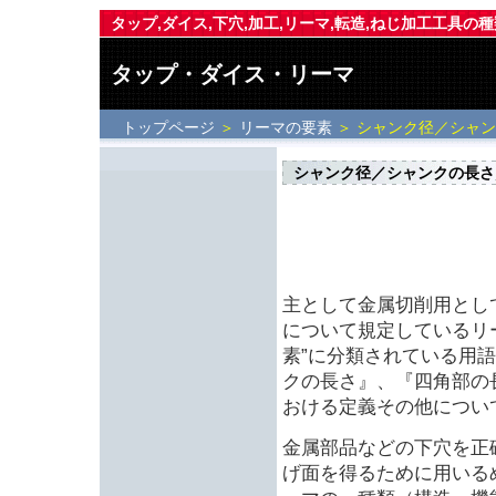
タップ,ダイス,下穴,加工,リーマ,転造,ねじ加工工具の
タップ・ダイス・リーマ
トップページ
＞
リーマの要素
＞ シャンク径／シャ
シャンク径／シャンクの長さ
主として金属切削用とし
について規定しているリ
素”に分類されている用
クの長さ』、『四角部の
おける定義その他につい
金属部品などの下穴を正
げ面を得るために用いる