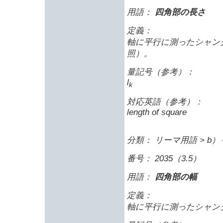
用語：
四角部の長さ
定義：
軸に平行に測ったシャン
照）。
量記号（参考）：
l
k
対応英語（参考）：
length of square
分類： リーマ用語 > b
番号： 2035（3.5）
用語：
四角部の幅
定義：
軸に平行に測ったシャン